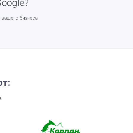
oogle?
я вашего бизнеса
ют:
.