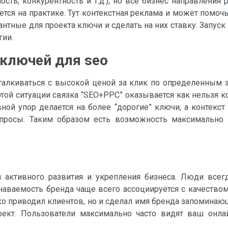
ость, конкурентность и т.д.), но все бизнес направления
яется на практике. Тут контекстная реклама и может пом
тные для проекта ключи и сделать на них ставку. Запуск
гии.
 ключей для seo
талкиваться с высокой ценой за клик по определенным за
этой ситуации связка “SEO+PPC” оказывается как нельзя 
ной упор делается на более “дорогие” ключи, а контекст
апросы. Таким образом есть возможность максимально 
 активного развития и укрепления бизнеса. Люди всег
Узнаваемость бренда чаще всего ассоциируется с качество
ко приводил клиентов, но и сделал имя бренда запоминающ
ект. Пользователи максимально часто видят ваш онлай