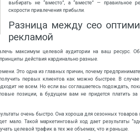
выбирать не “вместо”, а “вместе” — правильное р
скорости привлечения прибыли.
Разница между сео оптими
рекламой
ивлечь максимум целевой аудитории на ваш ресурс. О
т принципы действия кардинально разные.
мени. Это одна из главных причин, почему предпринимате
и получить первых клиентов как можно быстрее. В случа
одходит не всем. Но если вы соглашаетесь подождать, по
повые позиции, в будущем вам не придется платить за
зультаты очень быстро. Она хороша для сезонных товаров
ет мало. Такой маркетинговый ход дает результаты “зд
лучать целевой трафик в тех же объемах, что и раньше.